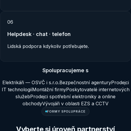
0
6
Helpdesk · chat · telefon
Lidská podpora kdykoliv potřebujete.
Spolupracujeme s
Elektrikáři — OSVČ i s.r.o.
Bezpečnostní agentury
Prodejci
IT technologií
Montážní firmy
Poskytovatelé internetových
služeb
Prodejci spotřební elektroniky a online
obchody
Vývojáři v oblasti EZS a CCTV
FORMY SPOLUPRÁCE
Vyberte si úroveň partnerství