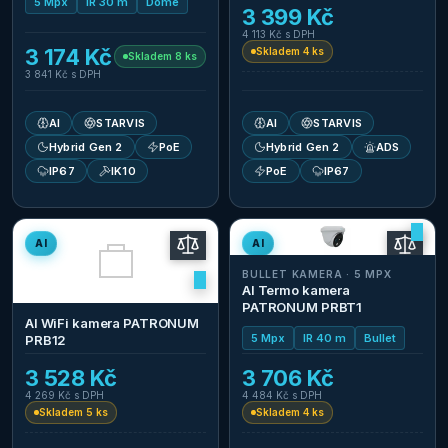
5 Mpx
IR 30 m
Dome
3 399 Kč
4 113 Kč
s DPH
3 174 Kč
Skladem 4 ks
Skladem 8 ks
3 841 Kč
s DPH
AI
STARVIS
AI
STARVIS
Hybrid Gen 2
PoE
Hybrid Gen 2
ADS
IP67
IK10
PoE
IP67
AI
AI
BULLET KAMERA · 5 MPX
AI Termo kamera
PATRONUM PRBT1
AI WiFi kamera PATRONUM
5 Mpx
IR 40 m
Bullet
PRB12
3 528 Kč
3 706 Kč
4 269 Kč
s DPH
4 484 Kč
s DPH
Skladem 5 ks
Skladem 4 ks