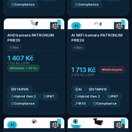
Compliance
Compliance
AI
AHD kamera PATRONUM
AI WiFi kamera PATRONUM
PRB35
PRB24
5 Mpx
4 Mpx
1 407 Kč
1 702 Kč
s DPH
1 713 Kč
Skladem > 50 ks
Nedostupné
2 073 Kč
s DPH
STARVIS
AI
STARVIS
Hybrid Gen 2
IP67
Hybrid Gen 2
IP67
Compliance
IK10
Compliance
AI
AI