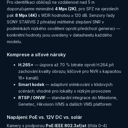
Pro identifikaci obličejů na vzdálenost nad 5 m
doporučujeme minimálně
4 Mpx (2K)
, pro SPZ na vjezdech
pak
8 Mpx (4K)
s WDR hodnotou ≥ 120 dB. Senzory řady
SONY STARVIS 2 přinášejí měřitelné zlepšení SNR v
podmínkách nízkého osvětlení oproti předchozí generaci —
konkrétní hodnoty jsou uvedeny v datasheetu každého
modelu.
Komprese a síťové nároky
H.265+
— úspora až 70 % bitrate oproti H.264 při
zachování kvality obrazu; klíčové pro NVR s kapacitou
16+ kanálů
Smart kodek
— adaptivní snímkování v klidových
scénách; vhodné pro lokality s nízkým provozem
RTSP / ONVIF
— standardní integrace do Milestone,
Genetec, Hikvision iVMS a dalších VMS platforem
Napájení: PoE vs. 12V DC vs. solár
Kamery s podporou
PoE IEEE 802.3af/at
(třída 0–4)