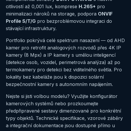
citlivostí až 0,001 lux, komprese
H.265+
pro
minimalizaci nároků na storage, podpora
ONVIF
Profile S/T/G
pro bezproblémovou integraci do
stávající infrastruktury.
Portfolio pokrývá celé spektrum nasazení — od
AHD
kamer
pro retrofit analogových rozvodů přes
4K IP
kamery (8 Mpx)
a
IP kamery s umělou inteligencí
(detekce osob, vozidel, perimetrová analýza) až po
termokamery
pro detekci bez viditelného světla. Pro
lokality bez kabeláže jsou k dispozici
solární
bezpečnostní kamery
s autonomním napájením.
Nejste si jisti volbou modelu? Využijte
konfigurátor
kamerových systémů
nebo prozkoumejte
předpřipravené sestavy
dimenzované pro konkrétní
typy objektů. Technické specifikace, vzorové záběry
a integrační dokumentace jsou dostupné přímo u