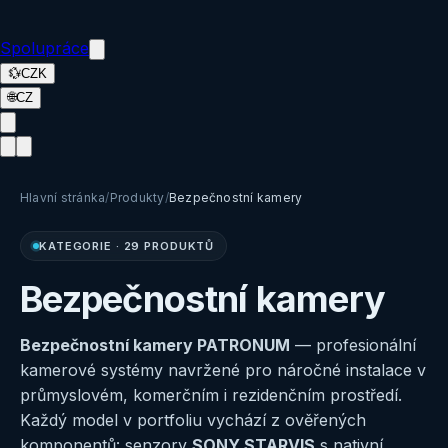
Spolupráce
💱
CZK
🌐
CZ
Hlavní stránka
/
Produkty
/
Bezpečnostní kamery
KATEGORIE
·
29 PRODUKTŮ
Bezpečnostní kamery
Bezpečnostní kamery PATRONUM
— profesionální
kamerové systémy navržené pro náročné instalace v
průmyslovém, komerčním i rezidenčním prostředí.
Každý model v portfoliu vychází z ověřených
komponentů: senzory
SONY STARVIS
s nativní