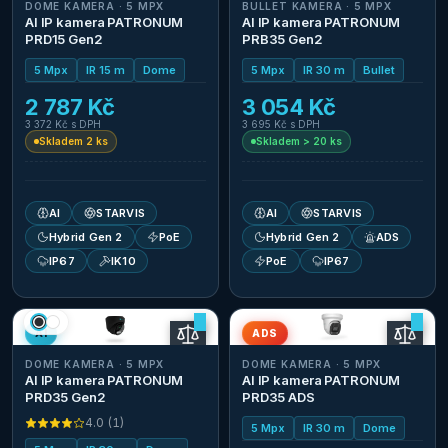
DOME KAMERA · 5 MPX
BULLET KAMERA · 5 MPX
AI IP kamera PATRONUM
AI IP kamera PATRONUM
PRD15 Gen2
PRB35 Gen2
5 Mpx
IR 15 m
Dome
5 Mpx
IR 30 m
Bullet
2 787 Kč
3 054 Kč
3 372 Kč
s DPH
3 695 Kč
s DPH
Skladem 2 ks
Skladem > 20 ks
AI
STARVIS
AI
STARVIS
Hybrid Gen 2
PoE
Hybrid Gen 2
ADS
IP67
IK10
PoE
IP67
AI
ADS
DOME KAMERA · 5 MPX
DOME KAMERA · 5 MPX
AI IP kamera PATRONUM
AI IP kamera PATRONUM
PRD35 Gen2
PRD35 ADS
4.0
(
1
)
5 Mpx
IR 30 m
Dome