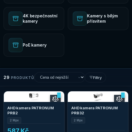
4K bezpečnostní
Kamery s bílým
kamery
přísvitem
PoE kamery
29
Filtry
PRODUKTŮ
AHD kamera PATRONUM
AHD kamera PATRONUM
PRB2
PRB32
2 Mpx
2 Mpx
587 Kč