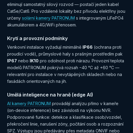
eliminují samostatný silový rozvod — postačí jeden kabel
Cat5e/Cat6. Pro vzdálené lokality bez přívodu elektřiny jsou
určeny
solární kamery PATRONUM
s integrovaným LiFePO4
akumulátorem a 4G/WiFi přenosem.
Krytí a provozní podmínky
Venkovní instalace vyžadují minimálně
IP66
(ochrana proti
proudící vodě), průmyslové haly s prašným prostředím pak
IP67
nebo
IK10
pro odolnost proti nárazu. Provozní teplota
modelů PATRONUM pokrývá rozsah −40 °C až +60 °C —
relevantní pro instalace v nevytápěných skladech nebo na
fasádách orientovaných na jih.
Umělá inteligence na hraně (edge AI)
AI kamery PATRONUM
provádějí analýzu přímo v kameře
(on-device inference) bez závislosti na výkonu NVR.
Podporované funkce: detekce a klasifikace osob/vozidel,
překročení linie, narušení zóny, počítání osob a rozpoznání
SPZ. Výstupy jsou předávány přes metadata ONVIF nebo