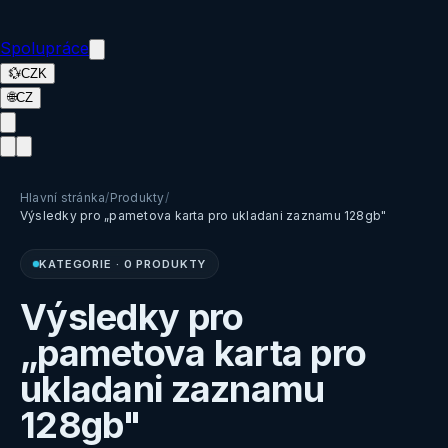
Spolupráce
💱
CZK
🌐
CZ
Hlavní stránka
/
Produkty
/
Výsledky pro „pametova karta pro ukladani zaznamu 128gb"
KATEGORIE
·
0 PRODUKTY
Výsledky pro
„pametova karta pro
ukladani zaznamu
128gb"