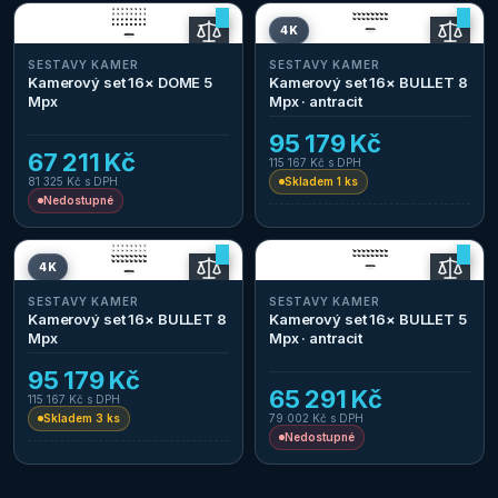
4K
SESTAVY KAMER
SESTAVY KAMER
Kamerový set 16× DOME 5
Kamerový set 16× BULLET 8
Mpx
Mpx · antracit
95 179 Kč
67 211 Kč
115 167 Kč
s DPH
81 325 Kč
s DPH
Skladem 1 ks
Nedostupné
4K
SESTAVY KAMER
SESTAVY KAMER
Kamerový set 16× BULLET 8
Kamerový set 16× BULLET 5
Mpx
Mpx · antracit
95 179 Kč
65 291 Kč
115 167 Kč
s DPH
Skladem 3 ks
79 002 Kč
s DPH
Nedostupné