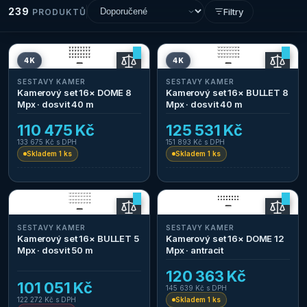
239
Filtry
PRODUKTŮ
4K
4K
SESTAVY KAMER
SESTAVY KAMER
Kamerový set 16× DOME 8
Kamerový set 16× BULLET 8
Mpx · dosvit 40 m
Mpx · dosvit 40 m
110 475 Kč
125 531 Kč
133 675 Kč
s DPH
151 893 Kč
s DPH
Skladem 1 ks
Skladem 1 ks
SESTAVY KAMER
SESTAVY KAMER
Kamerový set 16× BULLET 5
Kamerový set 16× DOME 12
Mpx · dosvit 50 m
Mpx · antracit
120 363 Kč
101 051 Kč
145 639 Kč
s DPH
122 272 Kč
s DPH
Skladem 1 ks