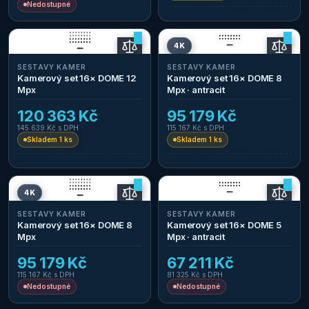
Nedostupné
4K
SESTAVY KAMER
SESTAVY KAMER
Kamerový set 16× DOME 12
Kamerový set 16× DOME 8
Mpx
Mpx · antracit
120 363 Kč
95 179 Kč
145 639 Kč
s DPH
115 167 Kč
s DPH
Skladem 1 ks
Skladem 1 ks
4K
SESTAVY KAMER
SESTAVY KAMER
Kamerový set 16× DOME 8
Kamerový set 16× DOME 5
Mpx
Mpx · antracit
95 179 Kč
67 211 Kč
115 167 Kč
s DPH
81 325 Kč
s DPH
Nedostupné
Nedostupné